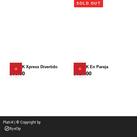
SOLD OUT
PLATI-K Xpress Divertido
PLATI-K En Pareja
$
60.00
$
320.00
Plati-K | © Copyright by